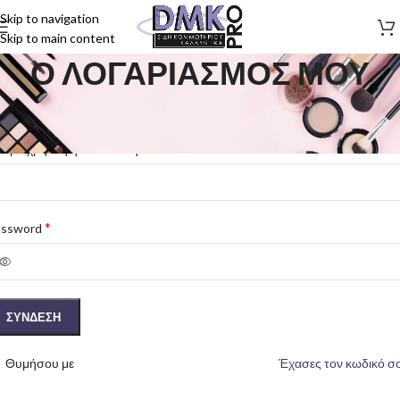
Skip to navigation
Skip to main content
Ο ΛΟΓΑΡΙΑΣΜΟΣ ΜΟΥ
ΣΥΝΔΕΣΗ
*
ομα χρήστη ή διεύθυνση email
*
assword
ΣΥΝΔΕΣΗ
Θυμήσου με
Έχασες τον κωδικό σ