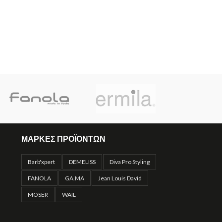
ΜΑΡΚΕΣ ΠΡΟΪΟΝΤΩΝ
Barb'xpert
DEMELISS
Diva Pro Styling
FANOLA
GA.MA
Jean Louis David
MOSER
WAIL