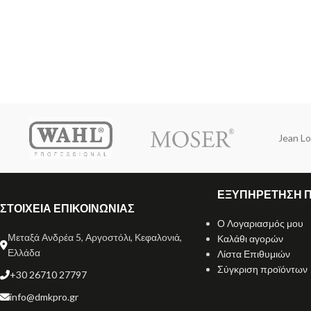
Jean Lo
ΕΞΥΠΗΡΕΤΗΣΗ 
ΣΤΟΙΧΕΙΑ ΕΠΙΚΟΙΝΩΝΙΑΣ
Ο Λογαριασμός μου
Μεταξά Ανδρέα 5, Αργοστόλι, Κεφαλονιά,
Καλάθι αγορών
Ελλάδα
Λίστα Επιθυμιών
Σύγκριση προϊόντων
+30 26710 27797
info@dmkpro.gr