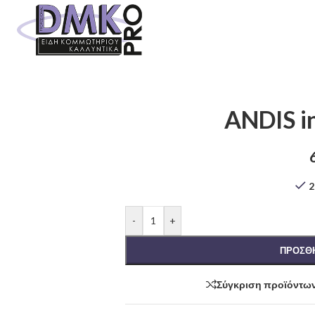
ANDIS 
2
-
+
ΠΡΟΣΘΉ
Σύγκριση προϊόντω