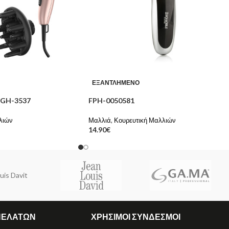
ΕΞΑΝΤΛΗΜΈΝΟ
NGH-3537
FPH-0050581
λιών
Μαλλιά
,
Κουρευτική Μαλλιών
14.90
€
uis Davit
ΠΕΛΑΤΩΝ
ΧΡΗΣΙΜΟΙ ΣΥΝΔΕΣΜΟΙ