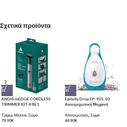
Σχετικά προϊόντα
ANDIS inEDGE CORDLESS
Epilady Drop EP-921-10
TRIMMER KIT 4 IN 1
Αποτριχωτική Μηχανή
Tρίμερ
,
Μαλλιά
,
Σώμα
Αποτριχωτικές
,
Σώμα
79.90
€
69.90
€