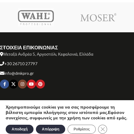
ΣΤΟΙΧΕΙΑ ΕΠΙΚΟΙΝΩΝΙΑΣ
Μεταξά Ανδρέα 5, Αργοστόλι, Κεφαλονιά, Ελλάδα
+30 26710 27797
info@dmkpro.gr
ΕΞΥΠΗΡΕΤΗΣΗ ΠΕΛΑΤΩΝ
Χρησιμοποιούμε cookies για να σας προσφέρουμε τη
βέλτιστη εμπειρία πλοήγησης στον ιστότοπό μας.Εφόσον
ΧΡΗΣΙΜΟΙ ΣΥΝΔΕΣΜΟΙ
συνεχίσεις, συμφωνείς με την χρήση των cookies από εμάς.
Κλείσιμο του Co
ΜΑΡΚΕΣ ΠΡΟΪΟΝΤΩΝ
Αποδοχή
Απόρριψη
Ρυθμίσεις