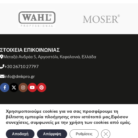
ΣΤΟΙΧΕΙΑ ΕΠΙΚΟΙΝΩΝΙΑΣ
Μεταξά Ανδρέα 5, Αργοστόλι, Κεφαλονιά, Ελλάδα
+30 26710 27797
info@dmkpro.gr
ΕΞΥΠΗΡΕΤΗΣΗ ΠΕΛΑΤΩΝ
Χρησιμοποιούμε cookies για να σας προσφέρουμε τη
βέλτιστη εμπειρία πλοήγησης στον ιστότοπό μας.Εφόσον
ΧΡΗΣΙΜΟΙ ΣΥΝΔΕΣΜΟΙ
συνεχίσεις, συμφωνείς με την χρήση των cookies από εμάς.
Κλείσιμο του Co
ΜΑΡΚΕΣ ΠΡΟΪΟΝΤΩΝ
Αποδοχή
Απόρριψη
Ρυθμίσεις