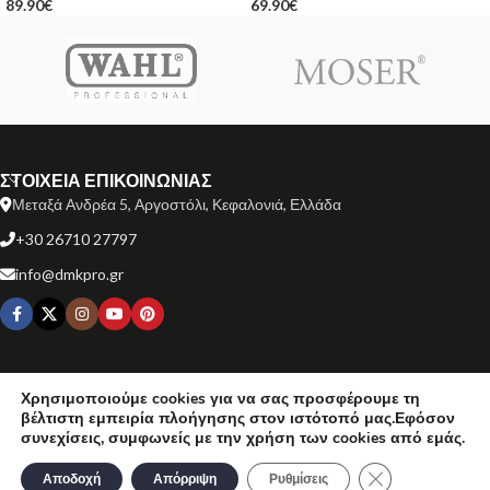
89.90
€
69.90
€
ΣΤΟΙΧΕΙΑ ΕΠΙΚΟΙΝΩΝΙΑΣ
Μεταξά Ανδρέα 5, Αργοστόλι, Κεφαλονιά, Ελλάδα
+30 26710 27797
info@dmkpro.gr
ΕΞΥΠΗΡΕΤΗΣΗ ΠΕΛΑΤΩΝ
Χρησιμοποιούμε cookies για να σας προσφέρουμε τη
βέλτιστη εμπειρία πλοήγησης στον ιστότοπό μας.Εφόσον
ΧΡΗΣΙΜΟΙ ΣΥΝΔΕΣΜΟΙ
συνεχίσεις, συμφωνείς με την χρήση των cookies από εμάς.
Κλείσιμο του Co
ΜΑΡΚΕΣ ΠΡΟΪΟΝΤΩΝ
Αποδοχή
Απόρριψη
Ρυθμίσεις