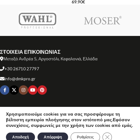
69.90
€
ΣΤΟΙΧΕΙΑ ΕΠΙΚΟΙΝΩΝΙΑΣ
Μεταξά Ανδρέα 5, Αργοστόλι, Κεφαλονιά, Ελλάδα
+30 26710 27797
info@dmkpro.gr
ΕΞΥΠΗΡΕΤΗΣΗ ΠΕΛΑΤΩΝ
Χρησιμοποιούμε cookies για να σας προσφέρουμε τη
βέλτιστη εμπειρία πλοήγησης στον ιστότοπό μας.Εφόσον
ΧΡΗΣΙΜΟΙ ΣΥΝΔΕΣΜΟΙ
συνεχίσεις, συμφωνείς με την χρήση των cookies από εμάς.
Κλείσιμο του Co
ΜΑΡΚΕΣ ΠΡΟΪΟΝΤΩΝ
Αποδοχή
Απόρριψη
Ρυθμίσεις