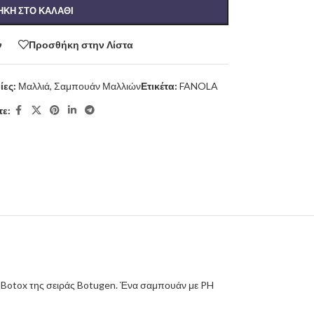
ΚΗ ΣΤΟ ΚΑΛΆΘΙ
ν
Προσθήκη στην Λίστα
ίες:
Μαλλιά
,
Σαμπουάν Μαλλιών
Ετικέτα:
FANOLA
ε:
 Botox της σειράς Botugen. Ένα σαμπουάν με PH