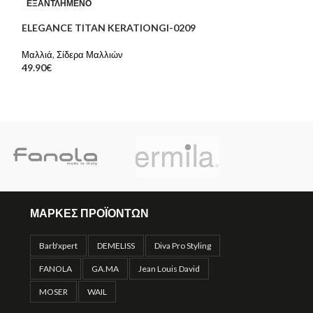
ΕΞΑΝΤΛΗΜΈΝΟ
ΕΞΑΝΤΛΗΜΈΝΟ
ELEGANCE TITAN KERATIONGI-0209
HAIRCUT & BEA
Μαλλιά
,
Σίδερα Μαλλιών
Μαλλιά
,
Κουρευτικ
49.90
€
44.50
€
ΜΑΡΚΕΣ ΠΡΟΪΟΝΤΩΝ
Barb'xpert
DEMELISS
Diva Pro Styling
FANOLA
GA.MA
Jean Louis David
MOSER
WAIL