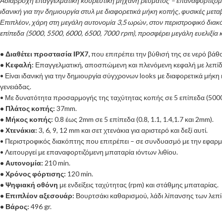
Αδιάβροχη επαγγελματική κουρευτική μηχανή ρεύματος – επαναφορτιζόμενη
ιδανική για την δημιουργία στυλ με διαφορετικά μήκη κοπής, φυσικές μετ
Επιπλέον, χάρη στη μεγάλη αυτονομία 3,5 ωρών, στον περιστροφικό διακ
επίπεδα (5000, 5500, 6000, 6500, 7000 rpm), προσφέρει μεγάλη ευελιξία κ
• Διαθέτει προστασία ΙΡΧ7,
που επιτρέπει την βύθισή της σε νερό βάθο
• Κεφαλή:
Επαγγελματική, αποσπώμενη και πλενόμενη κεφαλή με λεπίδες
• Είναι ιδανική για την δημιουργία σύγχρονων looks με διαφορετικά μήκ
γενειάδας.
• Με δυνατότητα προσαρμογής της ταχύτητας κοπής σε 5 επίπεδα (5000,
• Πλάτος κοπής:
37mm.
• Μήκος κοπής:
0.8 έως 2mm σε 5 επίπεδα (0.8, 1.1, 1.4,1.7 και 2mm).
• Χτενάκια:
3, 6, 9, 12 mm και σετ χτενάκια για αριστερό και δεξί αυτί.
• Περιστροφικός διακόπτης που επιτρέπει – σε συνδυασμό με την εφαρ
• Λειτουργεί με επαναφορτιζόμενη μπαταρία ιόντων λιθίου.
• Αυτονομία:
210 min.
• Χρόνος φόρτισης:
120 min.
• Ψηφιακή οθόνη
με ενδείξεις ταχύτητας (rpm) και στάθμης μπαταρίας.
• Επιπλέον αξεσουάρ:
Βουρτσάκι καθαρισμού, λάδι λίπανσης των λεπί
• Βάρος:
496 gr.