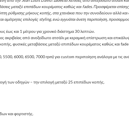
 από την Jean Louis David! Διαθέτει λεπίδες από ανοξείδωτο ατσάλι και 
αβάσεις μεταξύ επιπέδων κουρέματος καθώς και fades. Προσφέρεται επίσης 
όπτη ρύθμισης μήκους κοπής, στα χτενάκια που την συνοδεύουν αλλά και
αι αμέτρητες επιλογές styling, ενώ εγγυάται άνετη περιποίηση, προσαρμοσ
υς έως και 1 μέτρου για χρονικό διάστημα 30 λεπτών.
 ακριβείας από ανοξείδωτο ατσάλι με κεραμική επίστρωση και επικάλυψ
η κοπής, φυσικές μεταβάσεις μεταξύ επιπέδων κουρέματος καθώς και fade
 5500, 6000, 6500, 7000 rpm) για custom περιποίηση ανάλογα με τις αν
μογή των οδηγών – την επιλογή μεταξύ 25 επιπέδων κοπής.
δων και φορτιστής.