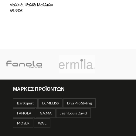
Μαλλιά
,
Ψαλίδι Μαλλιών
DIVA 3D KERAT
69.90
€
Μαλλιά
,
Σεσουάρ 
54.90
€
ΜΑΡΚΕΣ ΠΡΟΪΟΝΤΩΝ
Barb'xpert
DEMELISS
Diva Pro Styling
FANOLA
GA.MA
Jean Louis David
MOSER
WAIL