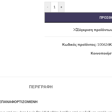
-
+
ΠΡΟΣΘΉ
Σύγκριση προϊόντω
Κωδικός προϊόντος:
100626
Κ
Κοινοποιήστ
ΠΕΡΙΓΡΑΦΉ
-ΕΠΑΝΑΦΟΡΤΙΖΟΜΕΝΗ