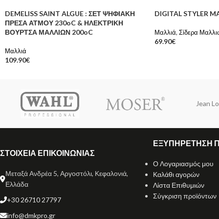
DEMELISS SAINT ALGUE : ΣΕΤ ΨΗΦΙΑΚΗ
DIGITAL STYLER 
ΠΡΕΣΑ ΑΤΜΟΥ 230oC & ΗΛΕΚΤΡΙΚΗ
ΒΟΥΡΤΣΑ ΜΑΛΛΙΩΝ 200oC
Μαλλιά
,
Σίδερα Μαλλι
69.90
€
Μαλλιά
109.90
€
Jean Lo
ΕΞΥΠΗΡΕΤΗΣΗ 
ΣΤΟΙΧΕΙΑ ΕΠΙΚΟΙΝΩΝΙΑΣ
Ο Λογαριασμός μου
Μεταξά Ανδρέα 5, Αργοστόλι, Κεφαλονιά,
Καλάθι αγορών
Ελλάδα
Λίστα Επιθυμιών
Σύγκριση προϊόντων
+30 26710 27797
info@dmkpro.gr