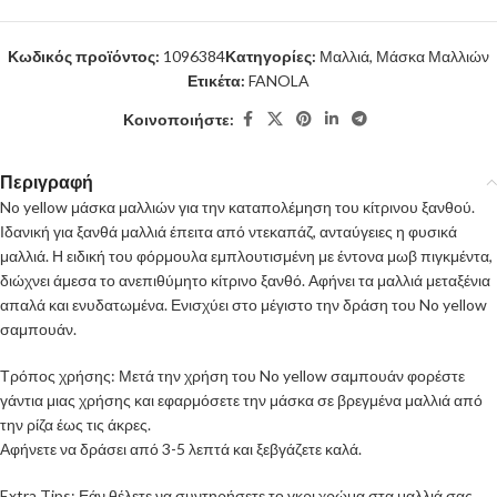
Κωδικός προϊόντος:
1096384
Κατηγορίες:
Μαλλιά
,
Μάσκα Μαλλιών
Ετικέτα:
FANOLA
Κοινοποιήστε:
Περιγραφή
No yellow μάσκα μαλλιών για την καταπολέμηση του κίτρινου ξανθού.
Ιδανική για ξανθά μαλλιά έπειτα από ντεκαπάζ, ανταύγειες η φυσικά
μαλλιά. Η ειδική του φόρμουλα εμπλουτισμένη με έντονα μωβ πιγκμέντα,
διώχνει άμεσα το ανεπιθύμητο κίτρινο ξανθό. Αφήνει τα μαλλιά μεταξένια
απαλά και ενυδατωμένα. Ενισχύει στο μέγιστο την δράση του No yellow
σαμπουάν.
Τρόπος χρήσης: Μετά την χρήση του No yellow σαμπουάν φορέστε
γάντια μιας χρήσης και εφαρμόσετε την μάσκα σε βρεγμένα μαλλιά από
την ρίζα έως τις άκρες.
Αφήνετε να δράσει από 3-5 λεπτά και ξεβγάζετε καλά.
Extra Tips: Εάν θέλετε να συντηρήσετε το γκρι χρώμα στα μαλλιά σας,